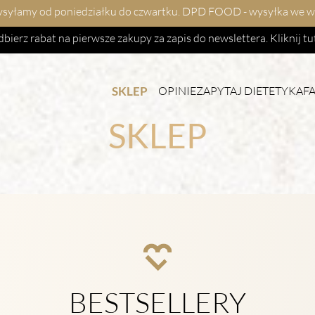
yłamy od poniedziałku do czwartku. DPD FOOD - wysyłka we wto
bierz rabat na pierwsze zakupy za zapis do newslettera.
Kliknij tu
SKLEP
OPINIE
ZAPYTAJ DIETETYKA
F
SKLEP
BESTSELLERY