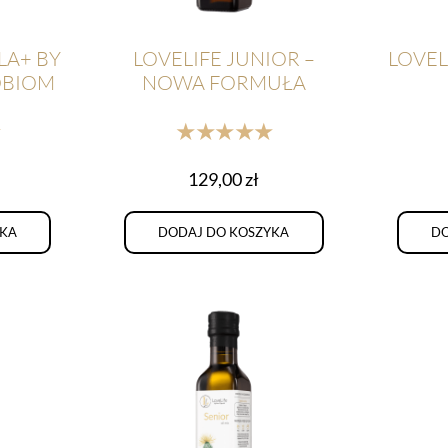
LA+ BY
LOVELIFE JUNIOR –
LOVEL
OBIOM
NOWA FORMUŁA
★
★★★★★
129,00
zł
YKA
DODAJ DO KOSZYKA
DO