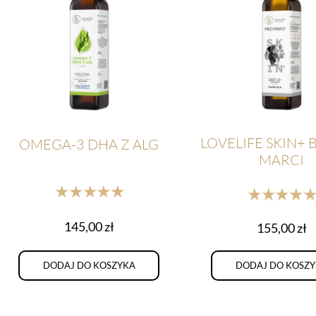
LOVELIFE SKIN+ 
OMEGA-3 DHA Z ALG
MARCI
★★★★★
★★★★
145,00
zł
155,00
zł
DODAJ DO KOSZYKA
DODAJ DO KOSZ