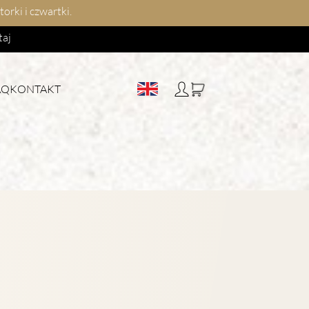
rki i czwartki.
taj
AQ
KONTAKT