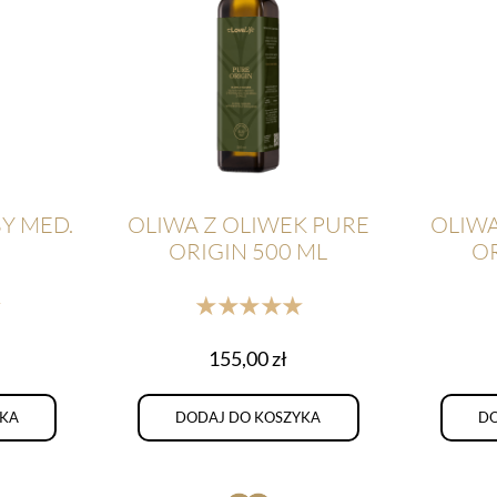
BY MED.
OLIWA Z OLIWEK PURE
OLIWA
ORIGIN 500 ML
OR
★
★★★★★
155,00
zł
YKA
DODAJ DO KOSZYKA
DO