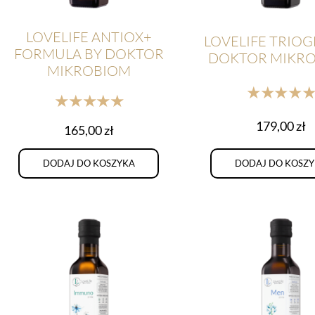
LOVELIFE ANTIOX+
LOVELIFE TRIOG
FORMULA BY DOKTOR
DOKTOR MIKR
MIKROBIOM
★★★★
★★★★★
179,00
zł
165,00
zł
DODAJ DO KOSZYKA
DODAJ DO KOSZ