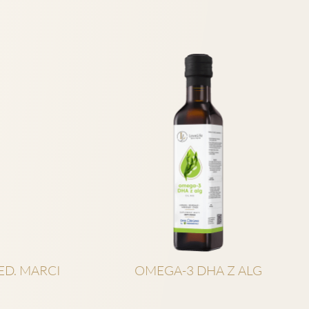
ED. MARCI
OMEGA-3 DHA Z ALG