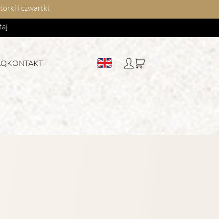
rki i czwartki.
taj
AQ
KONTAKT