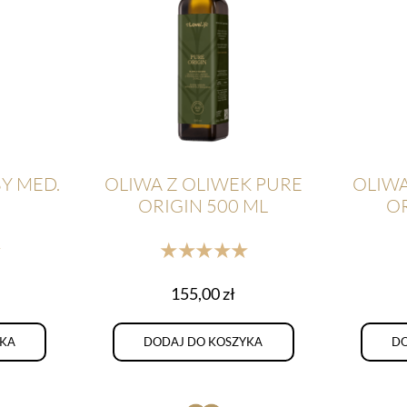
BY MED.
OLIWA Z OLIWEK PURE
OLIWA
ORIGIN 500 ML
OR
★
★★★★★
155,00
zł
YKA
DODAJ DO KOSZYKA
DO