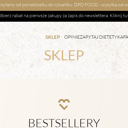
yłamy od poniedziałku do czwartku. DPD FOOD - wysyłka we wto
bierz rabat na pierwsze zakupy za zapis do newslettera.
Kliknij tu
SKLEP
OPINIE
ZAPYTAJ DIETETYKA
F
SKLEP
BESTSELLERY