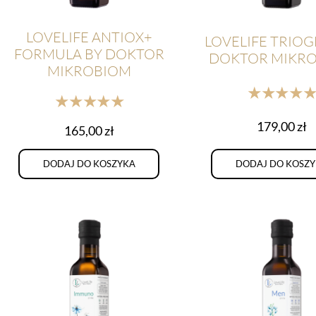
LOVELIFE ANTIOX+
LOVELIFE TRIOG
FORMULA BY DOKTOR
DOKTOR MIKR
MIKROBIOM
★★★★
★★★★★
179,00
zł
165,00
zł
DODAJ DO KOSZYKA
DODAJ DO KOSZ