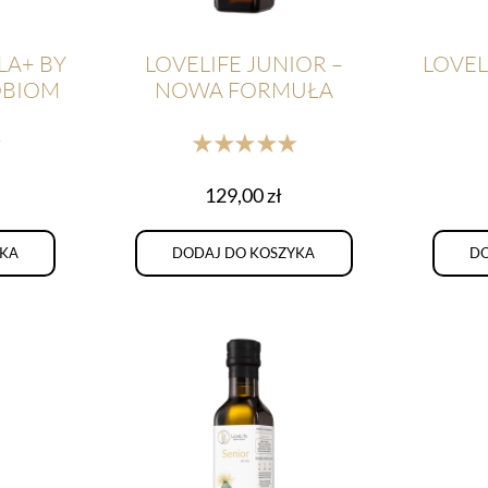
LA+ BY
LOVELIFE JUNIOR –
LOVEL
OBIOM
NOWA FORMUŁA
★
★★★★★
129,00
zł
YKA
DODAJ DO KOSZYKA
DO