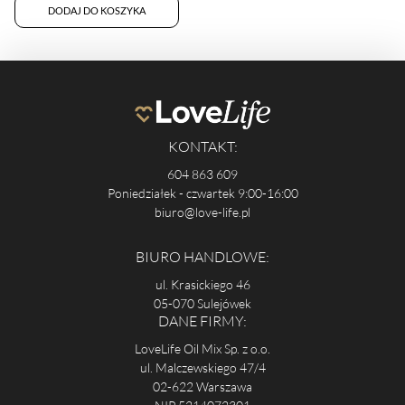
DODAJ DO KOSZYKA
KONTAKT:
604 863 609
Poniedziałek - czwartek 9:00-16:00
biuro@love-life.pl
BIURO HANDLOWE:
ul. Krasickiego 46
05-070 Sulejówek
DANE FIRMY:
LoveLife Oil Mix Sp. z o.o.
ul. Malczewskiego 47/4
02-622 Warszawa