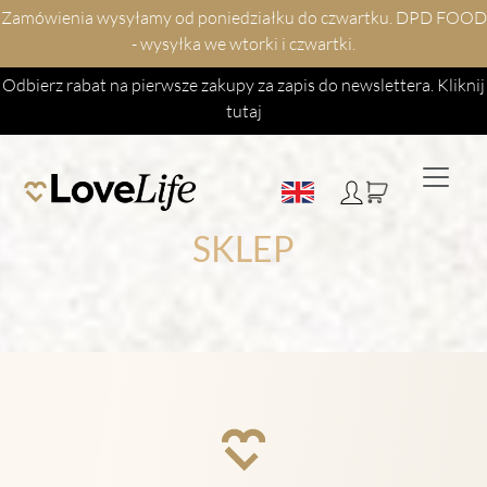
Zamówienia wysyłamy od poniedziałku do czwartku. DPD FOOD
- wysyłka we wtorki i czwartki.
Odbierz rabat na pierwsze zakupy za zapis do newslettera.
Kliknij
tutaj
SKLEP