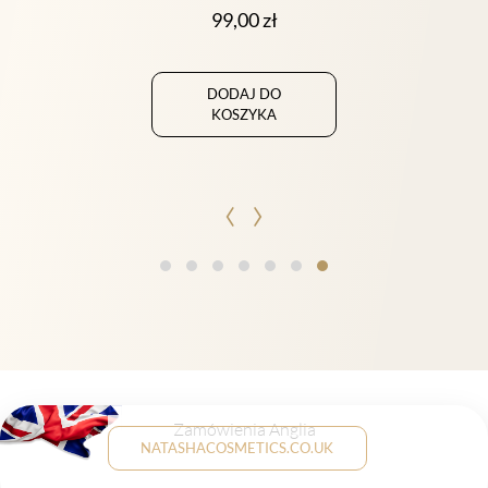
155,00
zł
DODAJ DO
KOSZYKA
‹
›
Zamówienia Anglia
NATASHACOSMETICS.CO.UK