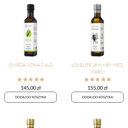
OMEGA-3 DHA Z ALG
LOVELIFE SKIN+ BY MED.
MARCI
★★★★★
★★★★★
145,00
zł
155,00
zł
DODAJ DO KOSZYKA
DODAJ DO KOSZYKA